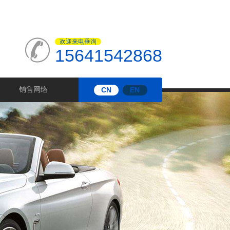
欢迎来电垂询
15641542868
销售网络
CN
EN