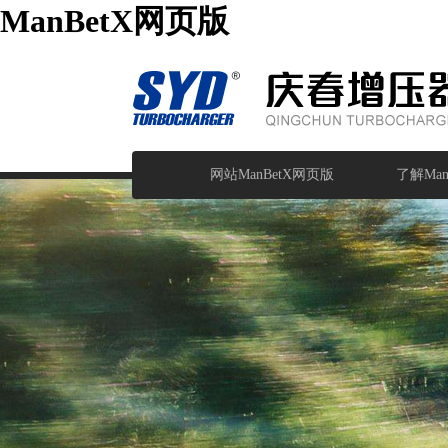
ManBetX网页版
网站ManBetX网页版
了解Man
新闻资讯
ManBetX网页版-M