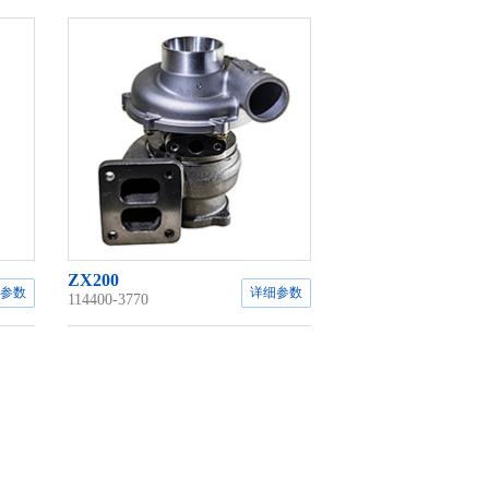
ZX200
参数
详细参数
114400-3770