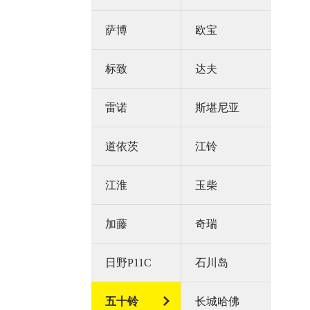
萨博
欧宝
标致
达夫
雷诺
斯堪尼亚
道依茨
江铃
江淮
玉柴
加藤
奇瑞
日野P11C
石川岛
五十铃
长城哈佛