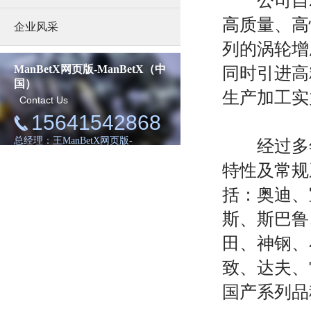
公司自20
高质量、高
企业风采
列的涡轮增
ManBetX网页版-ManBetX（中
同时引进高
国）
生产加工实
Contact Us
15641542868
总经理：王ManBetX网页版-
经过多年
ManBetX（中国）
邮箱：15842598881@163.com
特性及常规
括：奥迪、
斯、斯巴鲁
田、神钢、
致、达夫、
国产系列品