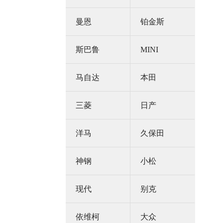
曼恩
铂金斯
斯巴鲁
MINI
马自达
本田
三菱
日产
洋马
久保田
神钢
小松
现代
别克
依维柯
大众