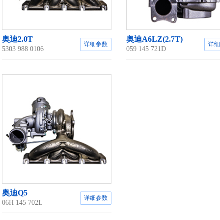
奥迪2.0T
奥迪A6LZ(2.7T)
详细参数
详细
5303 988 0106
059 145 721D
奥迪Q5
详细参数
06H 145 702L