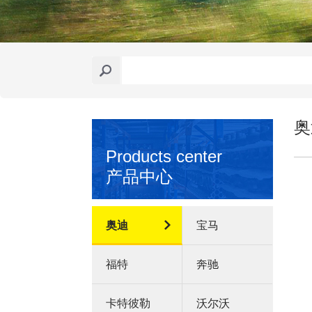
奥
Products center
产品中心
奥迪
宝马
福特
奔驰
卡特彼勒
沃尔沃