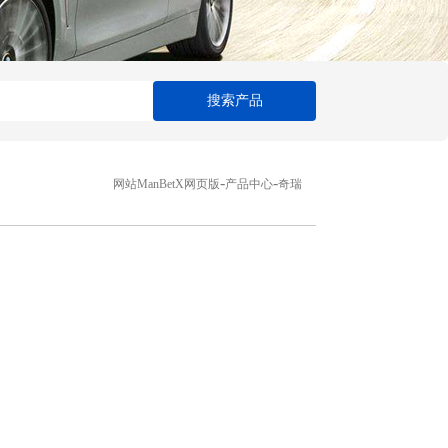
搜索产品
-
-
网站ManBetX网页版
产品中心
奇瑞