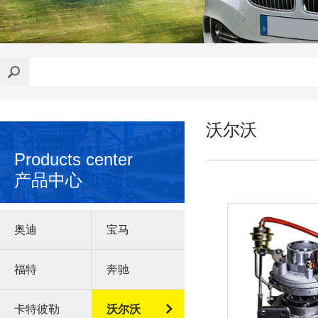
沃尔沃
Products center
产品中心
奥迪
宝马
福特
奔驰
卡特彼勒
沃尔沃