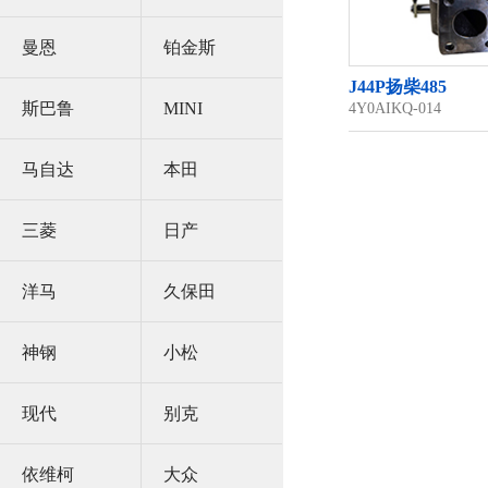
曼恩
铂金斯
J44P扬柴485
斯巴鲁
MINI
4Y0AIKQ-014
马自达
本田
三菱
日产
洋马
久保田
神钢
小松
现代
别克
依维柯
大众