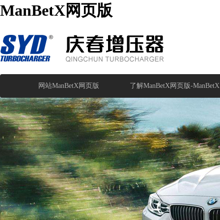
ManBetX网页版
网站ManBetX网页版
了解ManBetX网页版-ManBe
新闻资讯
ManBetX网页版-ManBetX（中国）