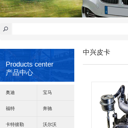
中兴皮卡
Products center
产品中心
奥迪
宝马
福特
奔驰
卡特彼勒
沃尔沃