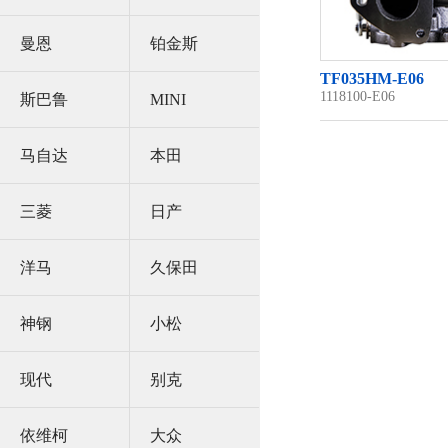
曼恩
铂金斯
TF035HM-E06
1118100-E06
斯巴鲁
MINI
马自达
本田
三菱
日产
洋马
久保田
神钢
小松
现代
别克
依维柯
大众