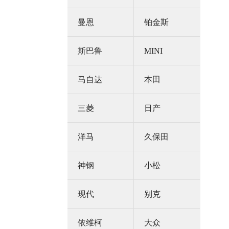
曼恩
铂金斯
斯巴鲁
MINI
马自达
本田
三菱
日产
洋马
久保田
神钢
小松
现代
别克
依维柯
大众