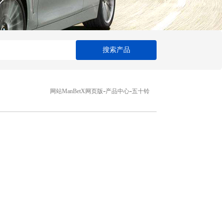
搜索产品
-
-
网站ManBetX网页版
产品中心
五十铃
）