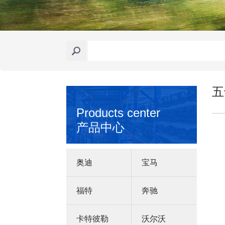
五
Products center
产品中心
奥迪
宝马
福特
奔驰
卡特彼勒
沃尔沃