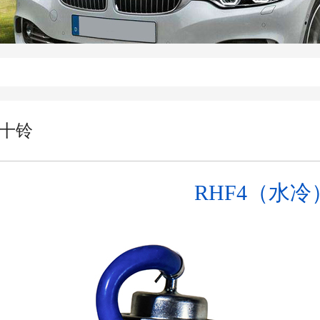
十铃
RHF4（水冷