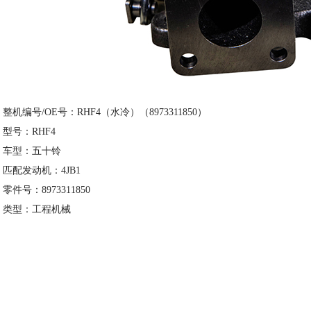
整机编号/OE号：RHF4（水冷）（8973311850）
型号：RHF4
车型：五十铃
匹配发动机：4JB1
零件号：8973311850
类型：工程机械