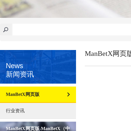
ManBetX网页
News
新闻资讯
ManBetX网页版
行业资讯
ManBetX网页版-ManBetX（中