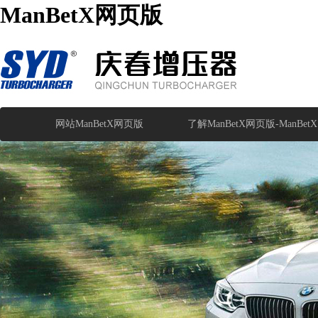
ManBetX网页版
网站ManBetX网页版
了解ManBetX网页版-ManBe
新闻资讯
ManBetX网页版-ManBetX（中国）