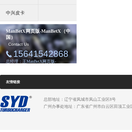
中兴皮卡
ManBetX网页版-ManBetX（中
国）
Contact Us
15641542868
总经理：王ManBetX网页版-
ManBetX（中国）
邮箱：15842598881@163.com
友情链接
总部地址：辽宁省凤城市凤山工业区8号
广州办事处地址：广东省广州市白云区田顶工业