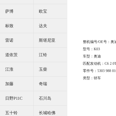
萨博
欧宝
标致
达夫
雷诺
斯堪尼亚
整机编号/OE号：奥迪2.
型号：K03
道依茨
江铃
车型：奥迪
匹配发动机：C6 2.0
江淮
玉柴
零件号：5303 988 01
类型：轿车
加藤
奇瑞
日野P11C
石川岛
五十铃
长城哈佛