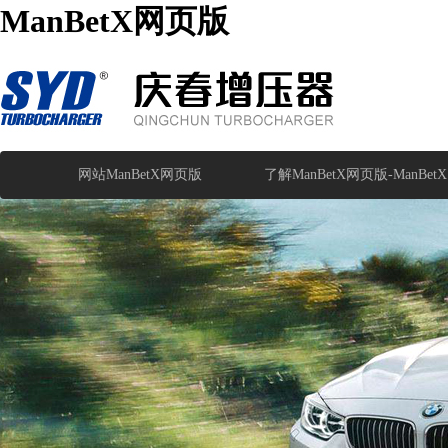
ManBetX网页版
网站ManBetX网页版
了解ManBetX网页版-ManBe
新闻资讯
ManBetX网页版-ManBetX（中国）