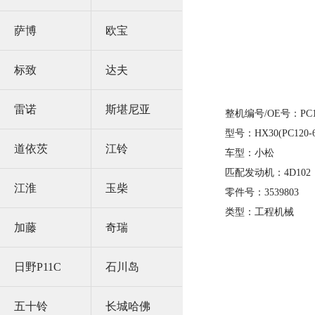
萨博
欧宝
标致
达夫
雷诺
斯堪尼亚
整机编号/OE号：PC120
型号：HX30(PC120-6
道依茨
江铃
车型：小松
匹配发动机：4D102
江淮
玉柴
零件号：3539803
类型：工程机械
加藤
奇瑞
日野P11C
石川岛
五十铃
长城哈佛