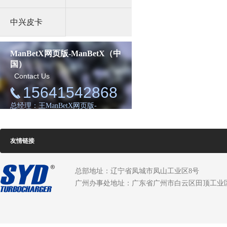
中兴皮卡
ManBetX网页版-ManBetX（中
国）
Contact Us
15641542868
总经理：王ManBetX网页版-
ManBetX（中国）
邮箱：15842598881@163.com
友情链接
总部地址：辽宁省凤城市凤山工业区8号
广州办事处地址：广东省广州市白云区田顶工业