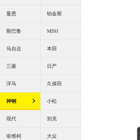
曼恩
铂金斯
斯巴鲁
MINI
马自达
本田
三菱
日产
洋马
久保田
神钢
小松
现代
别克
依维柯
大众