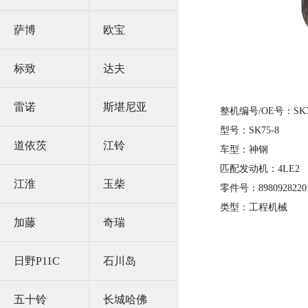
萨博
欧宝
标致
达夫
雷诺
斯堪尼亚
整机编号/OE号：SK75
型号：SK75-8
道依茨
江铃
车型：神钢
匹配发动机：4LE2
江淮
玉柴
零件号：8980928220
类型：工程机械
加藤
奇瑞
日野P11C
石川岛
五十铃
长城哈佛