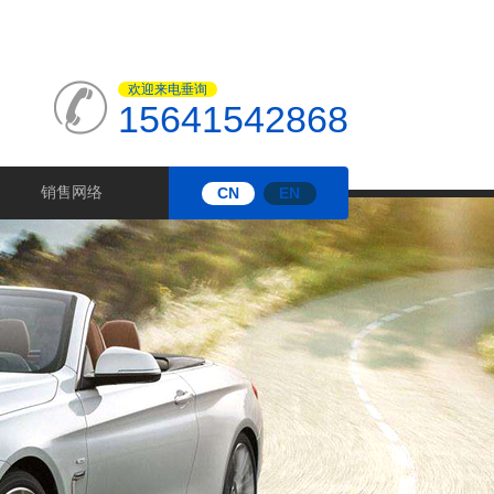
欢迎来电垂询
15641542868
销售网络
CN
EN