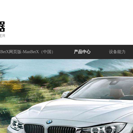
BetX网页版-ManBetX（中国）
产品中心
设备能力
anBetX（中国）