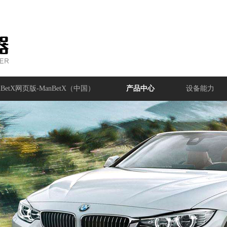
BetX网页版-ManBetX（中国）
产品中心
设备能力
anBetX（中国）