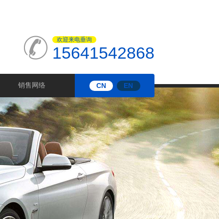
欢迎来电垂询
15641542868
销售网络
CN
EN