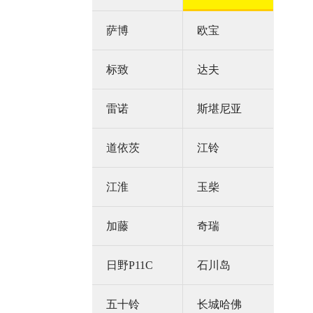
萨博
欧宝
标致
达夫
雷诺
斯堪尼亚
道依茨
江铃
江淮
玉柴
加藤
奇瑞
日野P11C
石川岛
五十铃
长城哈佛