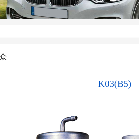
众
K03(B5)