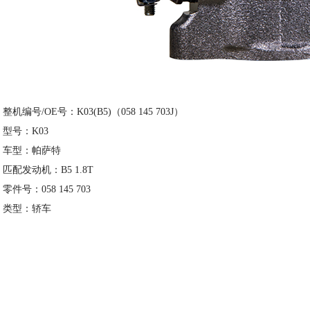
整机编号/OE号：K03(B5)（058 145 703J）
型号：K03
车型：帕萨特
匹配发动机：B5 1.8T
零件号：058 145 703
类型：轿车