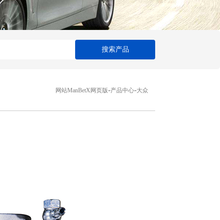
搜索产品
-
-
网站ManBetX网页版
产品中心
大众