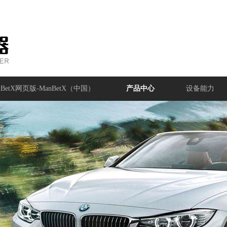
BetX网页版-ManBetX（中国）
产品中心
设备能力
anBetX（中国）