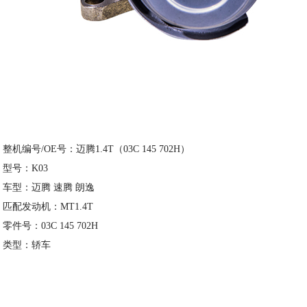
整机编号/OE号：迈腾1.4T（03C 145 702H）
型号：K03
车型：迈腾 速腾 朗逸
匹配发动机：MT1.4T
零件号：03C 145 702H
类型：轿车