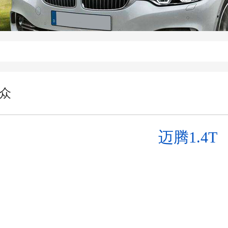
众
迈腾1.4T