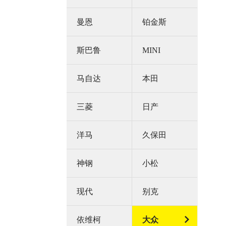
曼恩
铂金斯
斯巴鲁
MINI
马自达
本田
三菱
日产
洋马
久保田
神钢
小松
现代
别克
依维柯
大众